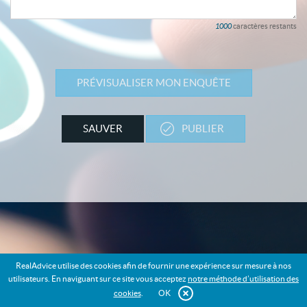
1000
caractères restants
PRÉVISUALISER MON ENQUÊTE
PUBLIER
SAUVER
RealAdvice utilise des cookies afin de fournir une expérience sur mesure à nos
utilisateurs. En naviguant sur ce site vous acceptez
notre méthode d’utilisation des
cookies
.
OK